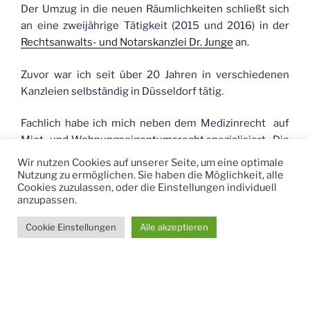
Der Umzug in die neuen Räumlichkeiten schließt sich
an eine zweijährige Tätigkeit (2015 und 2016) in der
Rechtsanwalts- und Notarskanzlei Dr. Junge
an.
Zuvor war ich seit über 20 Jahren in verschiedenen
Kanzleien selbständig in Düsseldorf tätig.
Fachlich habe ich mich neben dem Medizinrecht auf
Miet- und Wohnungseigentumsrecht
spezialisiert. Die
weitaus größte Anzahl der Mandate habe ich aus
Wir nutzen Cookies auf unserer Seite, um eine optimale
praktischen Erwägungen bislang im Großraum
Nutzung zu ermöglichen. Sie haben die Möglichkeit, alle
Cookies zuzulassen, oder die Einstellungen individuell
Düsseldorf angenommen. Die regionale Nähe zur
anzupassen.
Kanzlei hat sich als vorteilhaft erwiesen und sollte
auch in Zukunft den räumlichen Rahmen bilden.
Cookie Einstellungen
Alle akzeptieren
Die lokalen sowie die regionalen Mandate im Miet- und
Wohnungseigentumsrecht erfordern auch auf diesen
Fachgebieten spezielle Kenntnisse. I.d.R. sind diese
Fälle nicht so zeitaufwändig wie im Bereich des