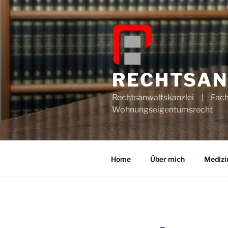
Zum
Inhalt
springen
RECHTSAN
Rechtsanwaltskanzlei | Fac
Wohnungseigentumsrecht
Home
Über mich
Medizi