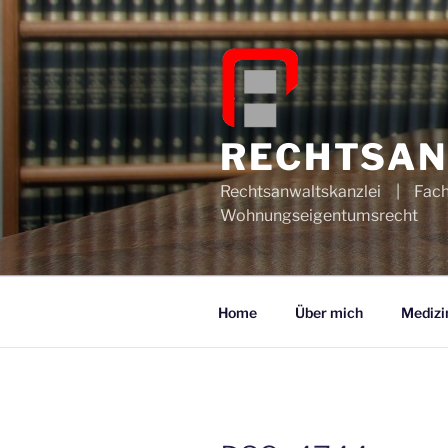
Zum
Inhalt
springen
RECHTSAN
Rechtsanwaltskanzlei | Fac
Wohnungseigentumsrecht
Home
Über mich
Medizi