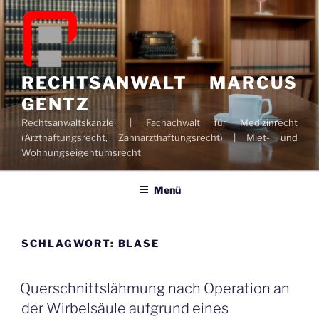
Zum
Inhalt
springen
RECHTSANWALT MARCUS
GENTZ
Rechtsanwaltskanzlei | Fachachwalt für Medizinrecht
(Arzthaftungsrecht, Zahnarzthaftungsrecht) | Miet- und
Wohnungseigentumsrecht
Menü
SCHLAGWORT:
BLASE
Querschnittslähmung nach Operation an
der Wirbelsäule aufgrund eines