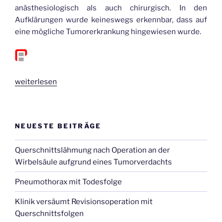
anästhesiologisch als auch chirurgisch. In den
Aufklärungen wurde keineswegs erkennbar, dass auf
eine mögliche Tumorerkrankung hingewiesen wurde.
„Querschnittslähmung
weiterlesen
nach
Operation
an
NEUESTE BEITRÄGE
der
Wirbelsäule
Querschnittslähmung nach Operation an der
aufgrund
Wirbelsäule aufgrund eines Tumorverdachts
eines
Tumorverdachts“
Pneumothorax mit Todesfolge
Klinik versäumt Revisionsoperation mit
Querschnittsfolgen