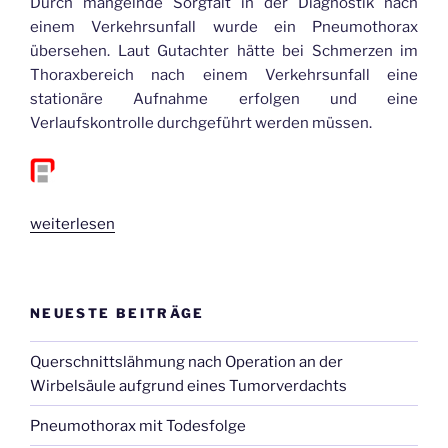
Durch mangelnde Sorgfalt in der Diagnostik nach
einem Verkehrsunfall wurde ein Pneumothorax
übersehen. Laut Gutachter hätte bei Schmerzen im
Thoraxbereich nach einem Verkehrsunfall eine
stationäre Aufnahme erfolgen und eine
Verlaufskontrolle durchgeführt werden müssen.
„Pneumothorax
weiterlesen
mit
Todesfolge“
NEUESTE BEITRÄGE
Querschnittslähmung nach Operation an der
Wirbelsäule aufgrund eines Tumorverdachts
Pneumothorax mit Todesfolge