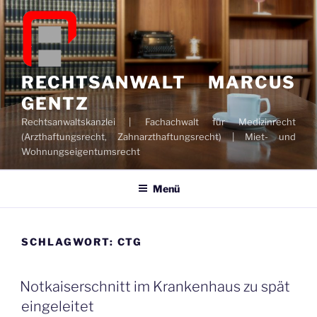
Zum
Inhalt
springen
RECHTSANWALT MARCUS
GENTZ
Rechtsanwaltskanzlei | Fachachwalt für Medizinrecht
(Arzthaftungsrecht, Zahnarzthaftungsrecht) | Miet- und
Wohnungseigentumsrecht
Menü
SCHLAGWORT:
CTG
Notkaiserschnitt im Krankenhaus zu spät
eingeleitet