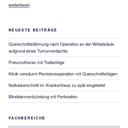
„Klinik
weiterlesen
versäumt
Revisionsoperation
mit
NEUESTE BEITRÄGE
Querschnittsfolgen“
Querschnittslähmung nach Operation an der Wirbelsäule
aufgrund eines Tumorverdachts
Pneumothorax mit Todesfolge
Klinik versäumt Revisionsoperation mit Querschnittsfolgen
Notkaiserschnitt im Krankenhaus zu spät eingeleitet
Blinddarmentzündung mit Perforation
FACHBEREICHE