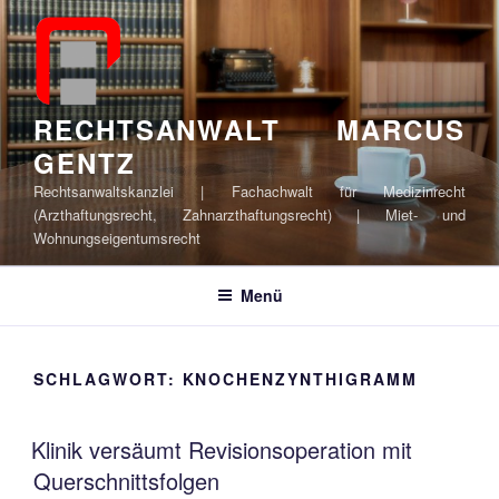
Zum
Inhalt
springen
RECHTSANWALT MARCUS
GENTZ
Rechtsanwaltskanzlei | Fachachwalt für Medizinrecht
(Arzthaftungsrecht, Zahnarzthaftungsrecht) | Miet- und
Wohnungseigentumsrecht
Menü
SCHLAGWORT:
KNOCHENZYNTHIGRAMM
Klinik versäumt Revisionsoperation mit
Querschnittsfolgen